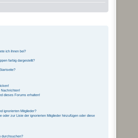
ete ich ihnen bei?
en farbig dargestellt?
tartseite?
icken!
 Nachrichten!
ed dieses Forums erhalten!
d ignorierten Mitglieder?
e oder zur Liste der ignorierten Mitglieder hinzufügen oder diese
en durchsuchen?