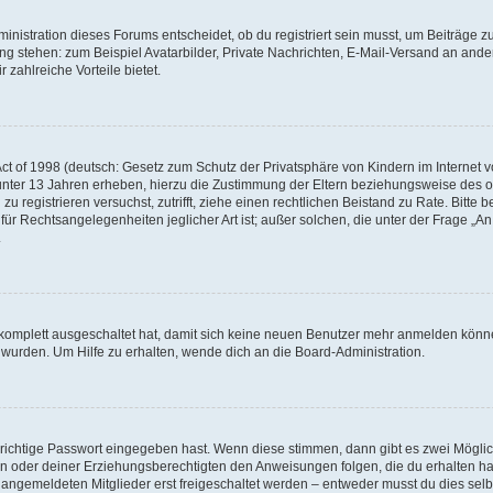
istration dieses Forums entscheidet, ob du registriert sein musst, um Beiträge zu s
ung stehen: zum Beispiel Avatarbilder, Private Nachrichten, E-Mail-Versand an ander
 zahlreiche Vorteile bietet.
t of 1998 (deutsch: Gesetz zum Schutz der Privatsphäre von Kindern im Internet vo
unter 13 Jahren erheben, hierzu die Zustimmung der Eltern beziehungsweise des o
h zu registrieren versuchst, zutrifft, ziehe einen rechtlichen Beistand zu Rate. Bit
für Rechtsangelegenheiten jeglicher Art ist; außer solchen, die unter der Frage „
.
g komplett ausgeschaltet hat, damit sich keine neuen Benutzer mehr anmelden könn
 wurden. Um Hilfe zu erhalten, wende dich an die Board-Administration.
 richtige Passwort eingegeben hast. Wenn diese stimmen, dann gibt es zwei Mögl
tern oder deiner Erziehungsberechtigten den Anweisungen folgen, die du erhalten ha
u angemeldeten Mitglieder erst freigeschaltet werden – entweder musst du dies selbs