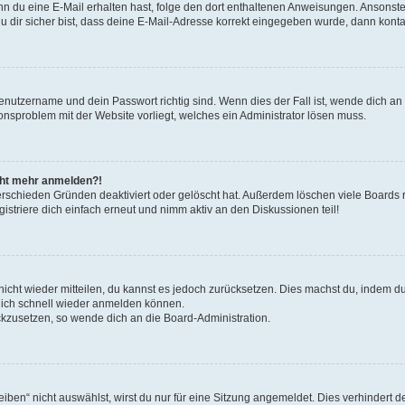
. Wenn du eine E-Mail erhalten hast, folge den dort enthaltenen Anweisungen. Ansons
 dir sicher bist, dass deine E-Mail-Adresse korrekt eingegeben wurde, dann kontak
Benutzername und dein Passwort richtig sind. Wenn dies der Fall ist, wende dich a
ionsproblem mit der Website vorliegt, welches ein Administrator lösen muss.
icht mehr anmelden?!
erschieden Gründen deaktiviert oder gelöscht hat. Außerdem löschen viele Boards r
triere dich einfach erneut und nimm aktiv an den Diskussionen teil!
 nicht wieder mitteilen, du kannst es jedoch zurücksetzen. Dies machst du, indem 
 dich schnell wieder anmelden können.
ückzusetzen, so wende dich an die Board-Administration.
en“ nicht auswählst, wirst du nur für eine Sitzung angemeldet. Dies verhindert 