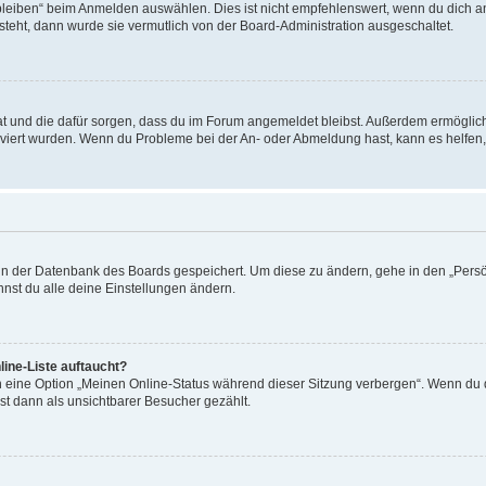
leiben“ beim Anmelden auswählen. Dies ist nicht empfehlenswert, wenn du dich an
 steht, dann wurde sie vermutlich von der Board-Administration ausgeschaltet.
 hat und die dafür sorgen, dass du im Forum angemeldet bleibst. Außerdem ermögli
tiviert wurden. Wenn du Probleme bei der An- oder Abmeldung hast, kann es helfen
n in der Datenbank des Boards gespeichert. Um diese zu ändern, gehe in den „Persö
nst du alle deine Einstellungen ändern.
ine-Liste auftaucht?
n eine Option „Meinen Online-Status während dieser Sitzung verbergen“. Wenn du d
st dann als unsichtbarer Besucher gezählt.