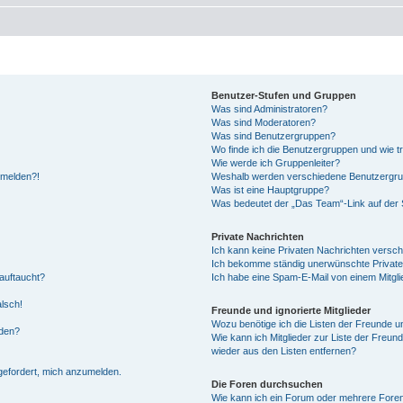
Benutzer-Stufen und Gruppen
Was sind Administratoren?
Was sind Moderatoren?
Was sind Benutzergruppen?
Wo finde ich die Benutzergruppen und wie tr
Wie werde ich Gruppenleiter?
anmelden?!
Weshalb werden verschiedene Benutzergrupp
Was ist eine Hauptgruppe?
Was bedeutet der „Das Team“-Link auf der S
Private Nachrichten
Ich kann keine Privaten Nachrichten versch
Ich bekomme ständig unerwünschte Private
auftaucht?
Ich habe eine Spam-E-Mail von einem Mitgli
alsch!
Freunde und ignorierte Mitglieder
Wozu benötige ich die Listen der Freunde un
rden?
Wie kann ich Mitglieder zur Liste der Freund
wieder aus den Listen entfernen?
fgefordert, mich anzumelden.
Die Foren durchsuchen
Wie kann ich ein Forum oder mehrere For