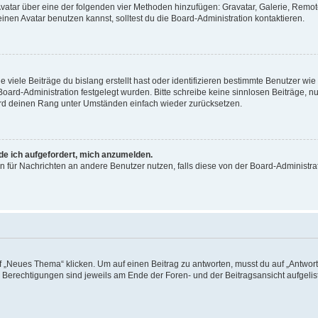
 Avatar über eine der folgenden vier Methoden hinzufügen: Gravatar, Galerie, Rem
en Avatar benutzen kannst, solltest du die Board-Administration kontaktieren.
viele Beiträge du bislang erstellt hast oder identifizieren bestimmte Benutzer w
 Board-Administration festgelegt wurden. Bitte schreibe keine sinnlosen Beiträge
wird deinen Rang unter Umständen einfach wieder zurücksetzen.
rde ich aufgefordert, mich anzumelden.
ion für Nachrichten an andere Benutzer nutzen, falls diese von der Board-Administ
„Neues Thema“ klicken. Um auf einen Beitrag zu antworten, musst du auf „Antworte
e Berechtigungen sind jeweils am Ende der Foren- und der Beitragsansicht aufgeliste