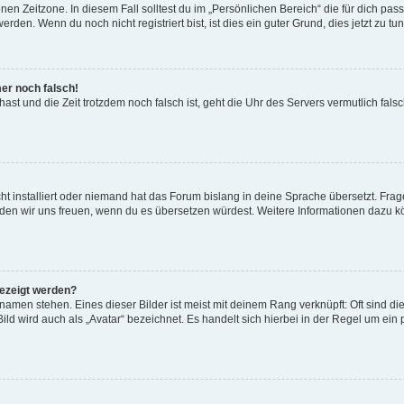
en Zeitzone. In diesem Fall solltest du im „Persönlichen Bereich“ die für dich passe
den. Wenn du noch nicht registriert bist, ist dies ein guter Grund, dies jetzt zu tun
mer noch falsch!
t hast und die Zeit trotzdem noch falsch ist, geht die Uhr des Servers vermutlich fal
t installiert oder niemand hat das Forum bislang in deine Sprache übersetzt. Frag
, würden wir uns freuen, wenn du es übersetzen würdest. Weitere Informationen dazu
gezeigt werden?
amen stehen. Eines dieser Bilder ist meist mit deinem Rang verknüpft: Oft sind di
ld wird auch als „Avatar“ bezeichnet. Es handelt sich hierbei in der Regel um ein