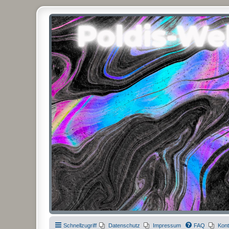
Poldis-Welt.com
Das Forum für Jeans, Sportswear, grosse Grössen und Accessoires
Schnellzugriff
Datenschutz
Impressum
FAQ
Kont