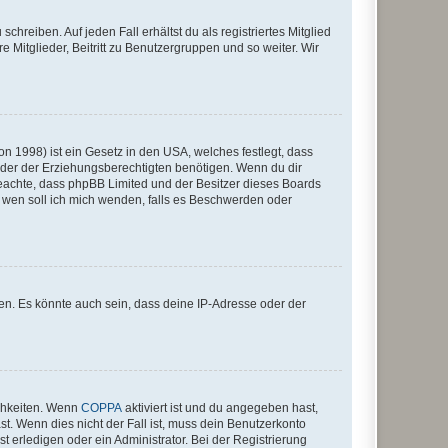
chreiben. Auf jeden Fall erhältst du als registriertes Mitglied
e Mitglieder, Beitritt zu Benutzergruppen und so weiter. Wir
n 1998) ist ein Gesetz in den USA, welches festlegt, dass
der der Erziehungsberechtigten benötigen. Wenn du dir
te beachte, dass phpBB Limited und der Besitzer dieses Boards
An wen soll ich mich wenden, falls es Beschwerden oder
en. Es könnte auch sein, dass deine IP-Adresse oder der
ichkeiten. Wenn
COPPA
aktiviert ist und du angegeben hast,
st. Wenn dies nicht der Fall ist, muss dein Benutzerkonto
t erledigen oder ein Administrator. Bei der Registrierung