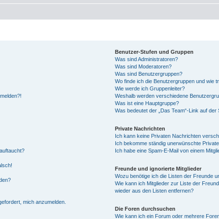
Benutzer-Stufen und Gruppen
Was sind Administratoren?
Was sind Moderatoren?
Was sind Benutzergruppen?
Wo finde ich die Benutzergruppen und wie tr
Wie werde ich Gruppenleiter?
anmelden?!
Weshalb werden verschiedene Benutzergrupp
Was ist eine Hauptgruppe?
Was bedeutet der „Das Team“-Link auf der S
Private Nachrichten
Ich kann keine Privaten Nachrichten versch
Ich bekomme ständig unerwünschte Private
auftaucht?
Ich habe eine Spam-E-Mail von einem Mitgli
alsch!
Freunde und ignorierte Mitglieder
Wozu benötige ich die Listen der Freunde un
rden?
Wie kann ich Mitglieder zur Liste der Freund
wieder aus den Listen entfernen?
fgefordert, mich anzumelden.
Die Foren durchsuchen
Wie kann ich ein Forum oder mehrere For