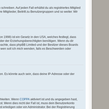
chreiben. Auf jeden Fall erhältst du als registriertes Mitglied
e Mitglieder, Beitritt zu Benutzergruppen und so weiter. Wir
n 1998) ist ein Gesetz in den USA, welches festlegt, dass
der der Erziehungsberechtigten benötigen. Wenn du dir
te beachte, dass phpBB Limited und der Besitzer dieses Boards
An wen soll ich mich wenden, falls es Beschwerden oder
en. Es könnte auch sein, dass deine IP-Adresse oder der
ichkeiten. Wenn
COPPA
aktiviert ist und du angegeben hast,
st. Wenn dies nicht der Fall ist, muss dein Benutzerkonto
t erledigen oder ein Administrator. Bei der Registrierung