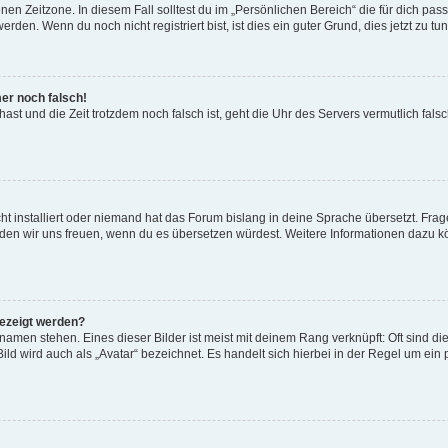
en Zeitzone. In diesem Fall solltest du im „Persönlichen Bereich“ die für dich passe
den. Wenn du noch nicht registriert bist, ist dies ein guter Grund, dies jetzt zu tun
mer noch falsch!
t hast und die Zeit trotzdem noch falsch ist, geht die Uhr des Servers vermutlich fal
t installiert oder niemand hat das Forum bislang in deine Sprache übersetzt. Frag
, würden wir uns freuen, wenn du es übersetzen würdest. Weitere Informationen dazu
gezeigt werden?
amen stehen. Eines dieser Bilder ist meist mit deinem Rang verknüpft: Oft sind di
ld wird auch als „Avatar“ bezeichnet. Es handelt sich hierbei in der Regel um ein