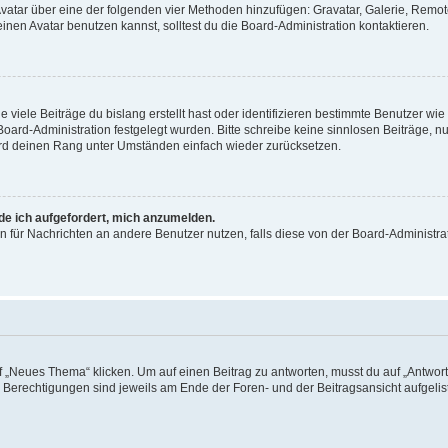
 Avatar über eine der folgenden vier Methoden hinzufügen: Gravatar, Galerie, Rem
en Avatar benutzen kannst, solltest du die Board-Administration kontaktieren.
viele Beiträge du bislang erstellt hast oder identifizieren bestimmte Benutzer w
 Board-Administration festgelegt wurden. Bitte schreibe keine sinnlosen Beiträge
wird deinen Rang unter Umständen einfach wieder zurücksetzen.
rde ich aufgefordert, mich anzumelden.
ion für Nachrichten an andere Benutzer nutzen, falls diese von der Board-Administ
„Neues Thema“ klicken. Um auf einen Beitrag zu antworten, musst du auf „Antworte
e Berechtigungen sind jeweils am Ende der Foren- und der Beitragsansicht aufgeliste