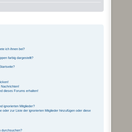
ete ich ihnen bei?
en farbig dargestellt?
tartseite?
icken!
 Nachrichten!
ed dieses Forums erhalten!
d ignorierten Mitglieder?
e oder zur Liste der ignorierten Mitglieder hinzufügen oder diese
en durchsuchen?