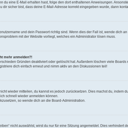
. Wenn du eine E-Mail erhalten hast, folge den dort enthaltenen Anweisungen. Ansons
 dir sicher bist, dass deine E-Mail-Adresse korrekt eingegeben wurde, dann kontak
Benutzername und dein Passwort richtig sind. Wenn dies der Fall ist, wende dich a
ionsproblem mit der Website vorliegt, welches ein Administrator lösen muss.
icht mehr anmelden?!
erschieden Gründen deaktiviert oder gelöscht hat. Außerdem löschen viele Boards r
triere dich einfach erneut und nimm aktiv an den Diskussionen teil!
 nicht wieder mitteilen, du kannst es jedoch zurücksetzen. Dies machst du, indem 
 dich schnell wieder anmelden können.
ückzusetzen, so wende dich an die Board-Administration.
en“ nicht auswählst, wirst du nur für eine Sitzung angemeldet. Dies verhindert 