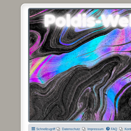
Poldis-Welt.com
Das Forum für Jeans, Sportswear, grosse Grössen und Accessoires
Schnellzugriff
Datenschutz
Impressum
FAQ
Kont