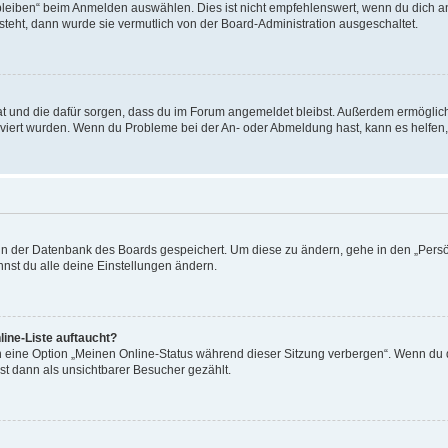
leiben“ beim Anmelden auswählen. Dies ist nicht empfehlenswert, wenn du dich an
 steht, dann wurde sie vermutlich von der Board-Administration ausgeschaltet.
 hat und die dafür sorgen, dass du im Forum angemeldet bleibst. Außerdem ermögli
tiviert wurden. Wenn du Probleme bei der An- oder Abmeldung hast, kann es helfen
n in der Datenbank des Boards gespeichert. Um diese zu ändern, gehe in den „Persö
nst du alle deine Einstellungen ändern.
ine-Liste auftaucht?
n eine Option „Meinen Online-Status während dieser Sitzung verbergen“. Wenn du d
st dann als unsichtbarer Besucher gezählt.