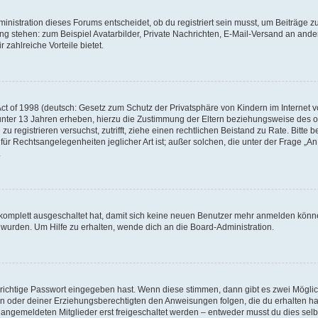
istration dieses Forums entscheidet, ob du registriert sein musst, um Beiträge zu s
ung stehen: zum Beispiel Avatarbilder, Private Nachrichten, E-Mail-Versand an ander
 zahlreiche Vorteile bietet.
t of 1998 (deutsch: Gesetz zum Schutz der Privatsphäre von Kindern im Internet vo
unter 13 Jahren erheben, hierzu die Zustimmung der Eltern beziehungsweise des o
h zu registrieren versuchst, zutrifft, ziehe einen rechtlichen Beistand zu Rate. Bit
für Rechtsangelegenheiten jeglicher Art ist; außer solchen, die unter der Frage „
.
g komplett ausgeschaltet hat, damit sich keine neuen Benutzer mehr anmelden könn
 wurden. Um Hilfe zu erhalten, wende dich an die Board-Administration.
 richtige Passwort eingegeben hast. Wenn diese stimmen, dann gibt es zwei Mögl
tern oder deiner Erziehungsberechtigten den Anweisungen folgen, die du erhalten ha
u angemeldeten Mitglieder erst freigeschaltet werden – entweder musst du dies selbs