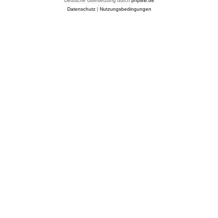
Deutsche Übersetzung durch
phpBB.de
Datenschutz
|
Nutzungsbedingungen