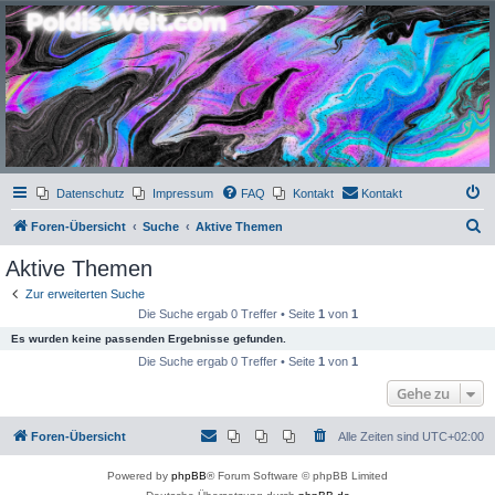
Poldis-Welt.com
Das Forum für Jeans, Sportswear, grosse Grössen und Accessoires
Datenschutz
Impressum
FAQ
Kontakt
Kontakt
S
Foren-Übersicht
Suche
Aktive Themen
u
Aktive Themen
c
Zur erweiterten Suche
h
Die Suche ergab 0 Treffer • Seite
1
von
1
e
Es wurden keine passenden Ergebnisse gefunden.
Die Suche ergab 0 Treffer • Seite
1
von
1
Gehe zu
Foren-Übersicht
Alle Zeiten sind
UTC+02:00
Powered by
phpBB
® Forum Software © phpBB Limited