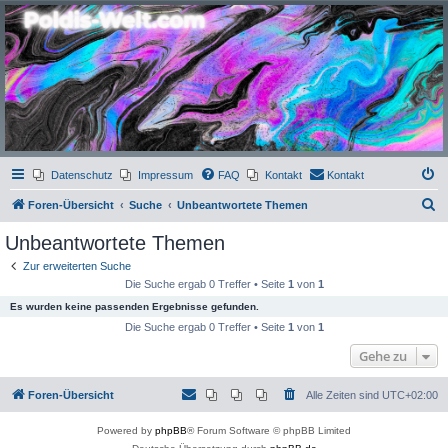
Poldis-Welt.com
Das Forum für Jeans, Sportswear, grosse Grössen und Accessoires
Datenschutz
Impressum
FAQ
Kontakt
Kontakt
S
Foren-Übersicht
Suche
Unbeantwortete Themen
u
Unbeantwortete Themen
c
Zur erweiterten Suche
h
Die Suche ergab 0 Treffer • Seite
1
von
1
e
Es wurden keine passenden Ergebnisse gefunden.
Die Suche ergab 0 Treffer • Seite
1
von
1
Gehe zu
Foren-Übersicht
Alle Zeiten sind
UTC+02:00
Powered by
phpBB
® Forum Software © phpBB Limited