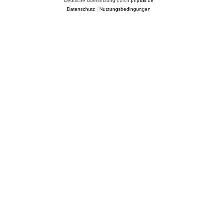
Deutsche Übersetzung durch
phpBB.de
Datenschutz
|
Nutzungsbedingungen