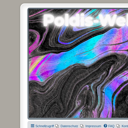
Poldis-Welt.com
Das Forum für Jeans, Sportswear, grosse Grössen und Accessoires
Schnellzugriff
Datenschutz
Impressum
FAQ
Kont