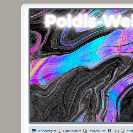
Poldis-Welt.com
Das Forum für Jeans, Sportswear, grosse Grössen und Accessoires
Schnellzugriff
Datenschutz
Impressum
FAQ
Kont