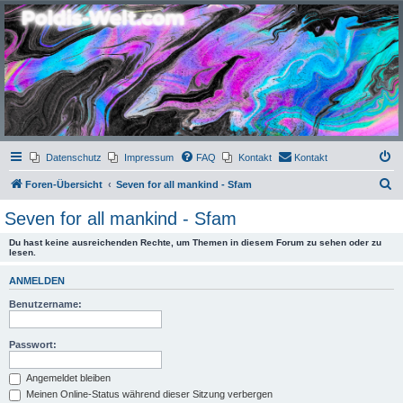
Poldis-Welt.com
Das Forum für Jeans, Sportswear, grosse Grössen und Accessoires
Datenschutz
Impressum
FAQ
Kontakt
Kontakt
S
Foren-Übersicht
Seven for all mankind - Sfam
u
Seven for all mankind - Sfam
c
Du hast keine ausreichenden Rechte, um Themen in diesem Forum zu sehen oder zu
h
lesen.
e
ANMELDEN
Benutzername:
Passwort:
Angemeldet bleiben
Meinen Online-Status während dieser Sitzung verbergen