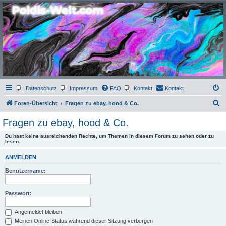
Poldis-Welt.com
Das Forum für Jeans, Sportswear, grosse Grössen und Accessoires
Datenschutz
Impressum
FAQ
Kontakt
Kontakt
S
Foren-Übersicht
Fragen zu ebay, hood & Co.
u
Fragen zu ebay, hood & Co.
c
Du hast keine ausreichenden Rechte, um Themen in diesem Forum zu sehen oder zu
h
lesen.
e
ANMELDEN
Benutzername:
Passwort:
Angemeldet bleiben
Meinen Online-Status während dieser Sitzung verbergen