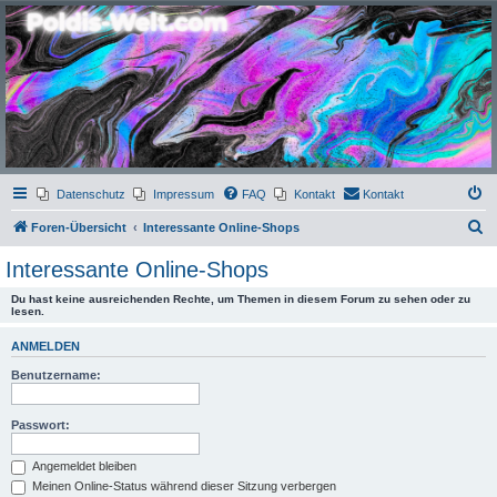
Poldis-Welt.com
Das Forum für Jeans, Sportswear, grosse Grössen und Accessoires
Datenschutz
Impressum
FAQ
Kontakt
Kontakt
S
Foren-Übersicht
Interessante Online-Shops
u
Interessante Online-Shops
c
Du hast keine ausreichenden Rechte, um Themen in diesem Forum zu sehen oder zu
h
lesen.
e
ANMELDEN
Benutzername:
Passwort:
Angemeldet bleiben
Meinen Online-Status während dieser Sitzung verbergen