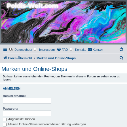
Poldis-Welt.com
Das Forum für Jeans, Sportswear, grosse Grössen und Accessoires
Datenschutz
Impressum
FAQ
Kontakt
Kontakt
S
Foren-Übersicht
Marken und Online-Shops
u
Marken und Online-Shops
c
Du hast keine ausreichenden Rechte, um Themen in diesem Forum zu sehen oder zu
h
lesen.
e
ANMELDEN
Benutzername:
Passwort:
Angemeldet bleiben
Meinen Online-Status während dieser Sitzung verbergen