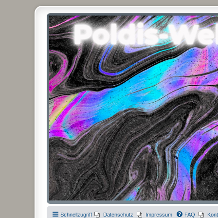
Poldis-Welt.com
Das Forum für Jeans, Sportswear, grosse Grössen und Accessoires
Schnellzugriff
Datenschutz
Impressum
FAQ
Kont