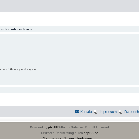
sehen oder zu lesen.
ieser Sitzung verbergen
Kontakt
Impressum
Datensch
Powered by
phpBB
® Forum Software © phpBB Limited
Deutsche Übersetzung durch
phpBB.de
Datenschutz
|
Nutzungsbedingungen