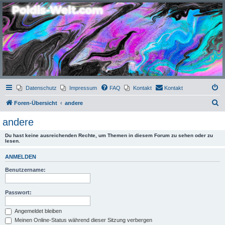
Poldis-Welt.com
Das Forum für Jeans, Sportswear, grosse Grössen und Accessoires
Datenschutz
Impressum
FAQ
Kontakt
Kontakt
S
Foren-Übersicht
andere
u
andere
c
Du hast keine ausreichenden Rechte, um Themen in diesem Forum zu sehen oder zu
h
lesen.
e
ANMELDEN
Benutzername:
Passwort:
Angemeldet bleiben
Meinen Online-Status während dieser Sitzung verbergen