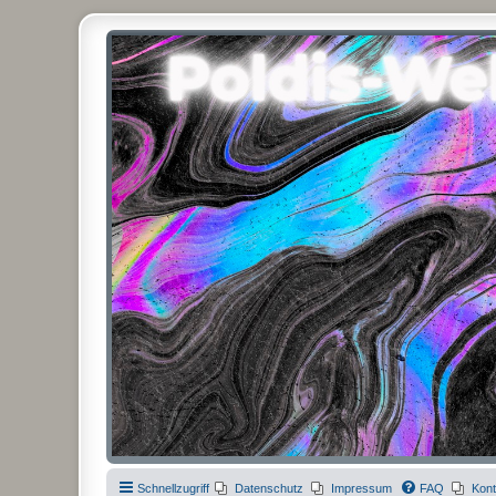
Poldis-Welt.com
Das Forum für Jeans, Sportswear, grosse Grössen und Accessoires
Schnellzugriff
Datenschutz
Impressum
FAQ
Kont