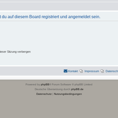
du auf diesem Board registriert und angemeldet sein.
ieser Sitzung verbergen
Kontakt
Impressum
Datensch
Powered by
phpBB
® Forum Software © phpBB Limited
Deutsche Übersetzung durch
phpBB.de
Datenschutz
|
Nutzungsbedingungen